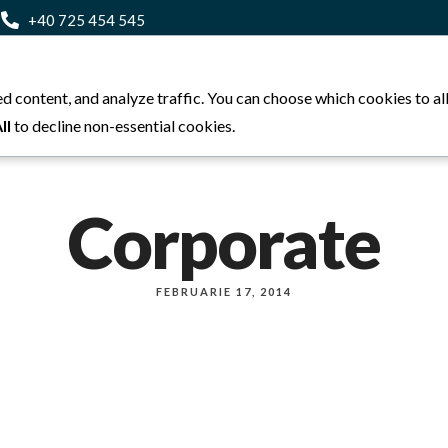
+40 725 454 545
e
Despre Noi
Galerie
Meniu
Listă Valori 
d content, and analyze traffic. You can choose which cookies to a
ll
to decline non-essential cookies.
Corporate
FEBRUARIE 17, 2014