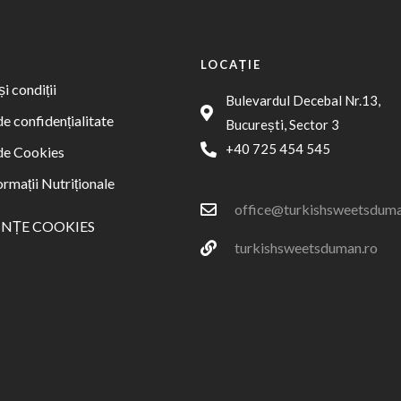
LOCAȚIE
i condiții
Bulevardul Decebal Nr.13,
de confidențialitate
București, Sector 3
+40 725 454 545
 de Cookies
ormații Nutriționale
office@turkishsweetsduma
INȚE COOKIES
turkishsweetsduman.ro