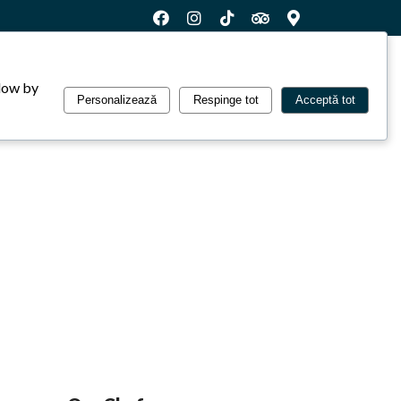
Nutriționale
Contact
DELIVERY
llow by
Personalizează
Respinge tot
Acceptă tot