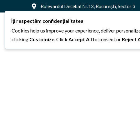
Bulevardul Decebal Nr.13, București, Sector 3
Îți respectăm confidențialitatea
Hom
Cookies help us improve your experience, deliver personalize
clicking
Customize
. Click
Accept All
to consent or
Reject A